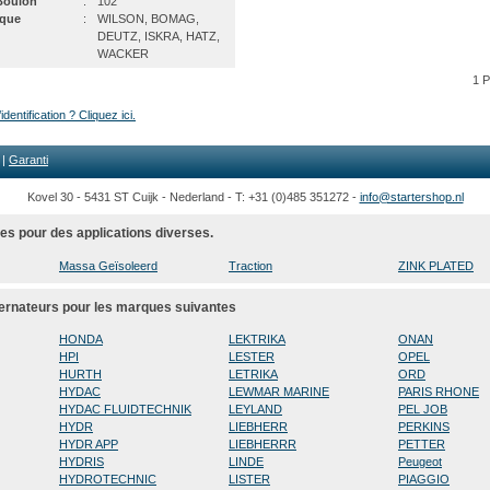
Boulon
:
102
que
:
WILSON, BOMAG,
DEUTZ, ISKRA, HATZ,
WACKER
1 
dentification ? Cliquez ici.
|
Garanti
Kovel 30 - 5431 ST Cuijk - Nederland - T: +31 (0)485 351272 -
info@startershop.nl
es pour des applications diverses.
Massa Geïsoleerd
Traction
ZINK PLATED
ternateurs pour les marques suivantes
HONDA
LEKTRIKA
ONAN
HPI
LESTER
OPEL
HURTH
LETRIKA
ORD
HYDAC
LEWMAR MARINE
PARIS RHONE
HYDAC FLUIDTECHNIK
LEYLAND
PEL JOB
HYDR
LIEBHERR
PERKINS
HYDR APP
LIEBHERRR
PETTER
HYDRIS
LINDE
Peugeot
HYDROTECHNIC
LISTER
PIAGGIO