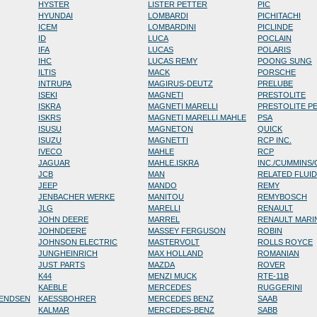
HYSTER
LISTER PETTER
PIC
HYUNDAI
LOMBARDI
PICHITACHI
ICEM
LOMBARDINI
PICLINDE
ID
LUCA
POCLAIN
IFA
LUCAS
POLARIS
IHC
LUCAS REMY
POONG SUNG
ILTIS
MACK
PORSCHE
INTRUPA
MAGIRUS-DEUTZ
PRELUBE
ISEKI
MAGNETI
PRESTOLITE
ISKRA
MAGNETI MARELLI
PRESTOLITE P
ISKRS
MAGNETI MARELLI.MAHLE
PSA
ISUSU
MAGNETON
QUICK
ISUZU
MAGNETTI
RCP INC.
IVECO
MAHLE
RCP
JAGUAR
MAHLE.ISKRA
INC./CUMMINS
JCB
MAN
RELATED FLUI
JEEP
MANDO
REMY
JENBACHER WERKE
MANITOU
REMYBOSCH
JLG
MARELLI
RENAULT
JOHN DEERE
MARREL
RENAULT MARI
JOHNDEERE
MASSEY FERGUSON
ROBIN
JOHNSON ELECTRIC
MASTERVOLT
ROLLS ROYCE
JUNGHEINRICH
MAX HOLLAND
ROMANIAN
JUST PARTS
MAZDA
ROVER
K44
MENZI MUCK
RTE-11B
KAEBLE
MERCEDES
RUGGERINI
RENDSEN
KAESSBOHRER
MERCEDES BENZ
SAAB
KALMAR
MERCEDES-BENZ
SABB