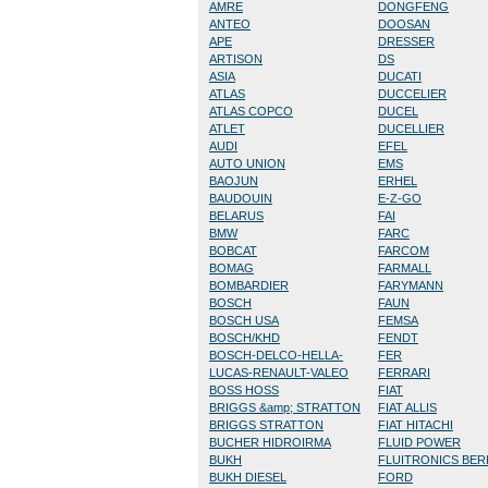
AMRE
DONGFENG
ANTEO
DOOSAN
APE
DRESSER
ARTISON
DS
ASIA
DUCATI
ATLAS
DUCCELIER
ATLAS COPCO
DUCEL
ATLET
DUCELLIER
AUDI
EFEL
AUTO UNION
EMS
BAOJUN
ERHEL
BAUDOUIN
E-Z-GO
BELARUS
FAI
BMW
FARC
BOBCAT
FARCOM
BOMAG
FARMALL
BOMBARDIER
FARYMANN
BOSCH
FAUN
BOSCH USA
FEMSA
BOSCH/KHD
FENDT
BOSCH-DELCO-HELLA-
FER
LUCAS-RENAULT-VALEO
FERRARI
BOSS HOSS
FIAT
BRIGGS &amp; STRATTON
FIAT ALLIS
BRIGGS STRATTON
FIAT HITACHI
BUCHER HIDROIRMA
FLUID POWER
BUKH
FLUITRONICS BE
BUKH DIESEL
FORD