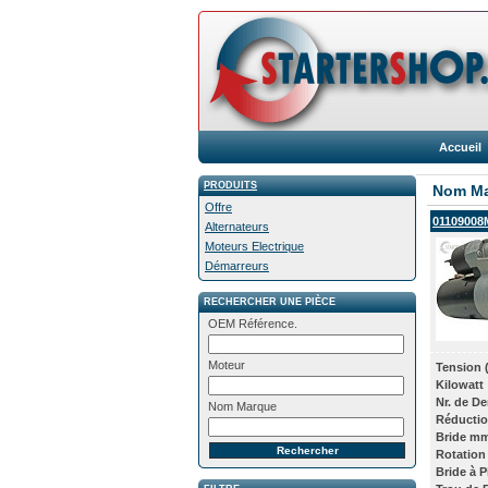
Accueil
PRODUITS
Nom M
Offre
01109008
Alternateurs
Moteurs Electrique
Démarreurs
RECHERCHER UNE PIÈCE
OEM Référence.
Moteur
Tension 
Kilowatt
Nr. de De
Nom Marque
Réducti
Bride mm
Rotation
Bride à 