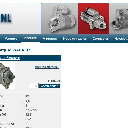
Produits
Marques
À propos
Nous contacter
Connecter
Newslett
arque: WACKER
M - Démarreur
voir les détails»
€ 185,00
(V)
:
12
:
1,8
nts
:
9
on
:
No/Nein
 (A)
:
82,5
:
CW
Pignon (B)
:
41