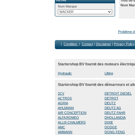
Trou de 
FILTRE
Nom Mar
Nom Marque
Problème d’i
|
Condition
|
Contact
|
Disclaimer
|
Privacy Policy
Startershop BV fournit des moteurs électriqu
Hydraulic
Lifting
Startershop BV fournit des démarreurs et al
2CV
DETROIT DIESEL
ACTROS
DETROT
AGRIA
DEUTZ
AHLMANN
DEUTZ AG
AIR CONCEPTION
DEUTZ FAHR
ALFA ROMEO
DHOLLANDIA
ALLIS CHALMERS
DIXIE
AMC
DODGE
AMMANN
DONG FENG