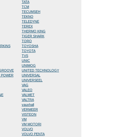
TATA
TCM
TECUMSEH
TEKNO
TELEDYNE
TEREX
THERMO KING
TIGER SHARK
TORO
ERKINS
TOYOSHA
TOYOTA
TVS
UNIC
UNIMOG
/GROOVE
UNITED TECHNOLOGY
D POWER
UNIVERSAL
UNIVERSEEL
VAG
VALEO
NE
VALMET
VALTRA
vauxhall
VERMEER
VISTEON
VM
VM MOTORI
VOLVO
VOLVO PENTA