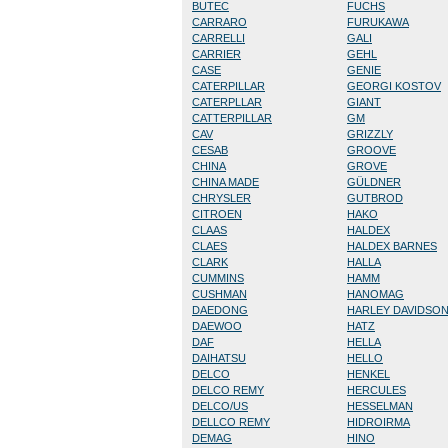
BUTEC
FUCHS
CARRARO
FURUKAWA
CARRELLI
GALI
CARRIER
GEHL
CASE
GENIE
CATERPILLAR
GEORGI KOSTOV
CATERPLLAR
GIANT
CATTERPILLAR
GM
CAV
GRIZZLY
CESAB
GROOVE
CHINA
GROVE
CHINA MADE
GÜLDNER
CHRYSLER
GUTBROD
CITROEN
HAKO
CLAAS
HALDEX
CLAES
HALDEX BARNES
CLARK
HALLA
CUMMINS
HAMM
CUSHMAN
HANOMAG
DAEDONG
HARLEY DAVIDSO
DAEWOO
HATZ
DAF
HELLA
DAIHATSU
HELLO
DELCO
HENKEL
DELCO REMY
HERCULES
DELCO/US
HESSELMAN
DELLCO REMY
HIDROIRMA
DEMAG
HINO