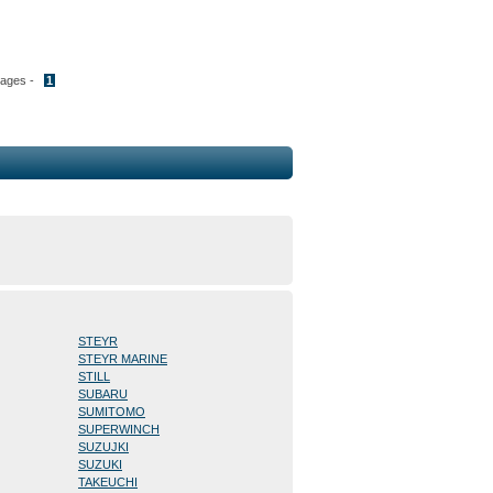
Pages -
1
STEYR
STEYR MARINE
STILL
SUBARU
SUMITOMO
SUPERWINCH
SUZUJKI
SUZUKI
TAKEUCHI