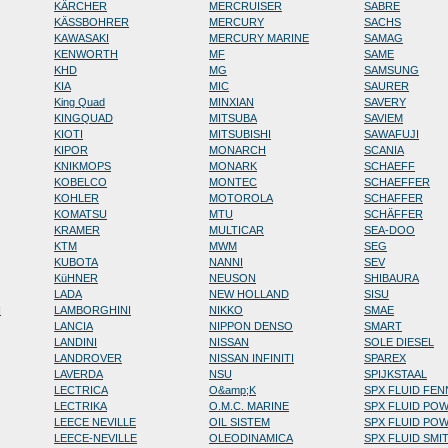
KÄRCHER
MERCRUISER
SABRE
KÄSSBOHRER
MERCURY
SACHS
KAWASAKI
MERCURY MARINE
SAMAG
KENWORTH
MF
SAME
KHD
MG
SAMSUNG
KIA
MIC
SAURER
King Quad
MINXIAN
SAVERY
KINGQUAD
MITSUBA
SAVIEM
KIOTI
MITSUBISHI
SAWAFUJI
KIPOR
MONARCH
SCANIA
KNIKMOPS
MONARK
SCHAEFF
KOBELCO
MONTEC
SCHAEFFER
KOHLER
MOTOROLA
SCHAFFER
KOMATSU
MTU
SCHÄFFER
KRAMER
MULTICAR
SEA-DOO
KTM
MWM
SEG
KUBOTA
NANNI
SEV
KüHNER
NEUSON
SHIBAURA
LADA
NEW HOLLAND
SISU
N
LAMBORGHINI
NIKKO
SMAE
LANCIA
NIPPON DENSO
SMART
LANDINI
NISSAN
SOLE DIESEL
LANDROVER
NISSAN INFINITI
SPAREX
LAVERDA
NSU
SPIJKSTAAL
LECTRICA
O&amp;K
SPX FLUID FE
LECTRIKA
O.M.C. MARINE
SPX FLUID PO
LEECE NEVILLE
OIL SISTEM
SPX FLUID PO
LEECE-NEVILLE
OLEODINAMICA
SPX FLUID SMI