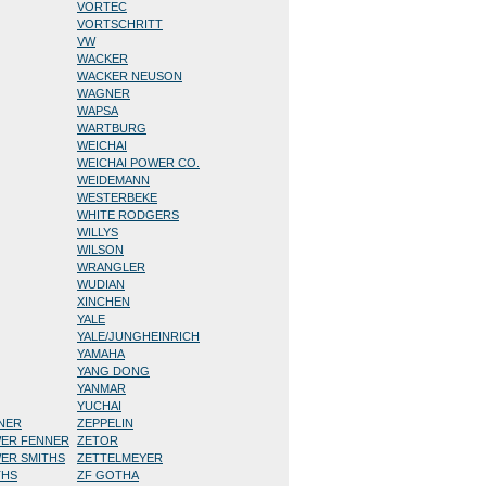
VORTEC
VORTSCHRITT
VW
WACKER
WACKER NEUSON
WAGNER
WAPSA
WARTBURG
WEICHAI
WEICHAI POWER CO.
WEIDEMANN
WESTERBEKE
WHITE RODGERS
WILLYS
WILSON
WRANGLER
WUDIAN
XINCHEN
YALE
YALE/JUNGHEINRICH
YAMAHA
YANG DONG
YANMAR
YUCHAI
NNER
ZEPPELIN
WER FENNER
ZETOR
WER SMITHS
ZETTELMEYER
THS
ZF GOTHA