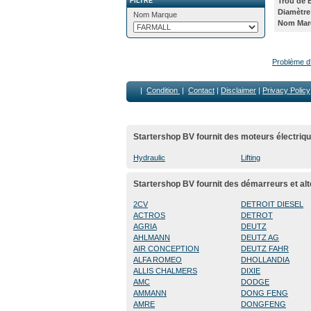
Trou de 
FILTRE
Diamètre
Nom Marque
Nom Mar
Problème d’i
|
Condition
|
Contact
|
Disclaimer
|
Privacy Policy
Startershop BV fournit des moteurs électriqu
Hydraulic
Lifting
Startershop BV fournit des démarreurs et al
2CV
DETROIT DIESEL
ACTROS
DETROT
AGRIA
DEUTZ
AHLMANN
DEUTZ AG
AIR CONCEPTION
DEUTZ FAHR
ALFA ROMEO
DHOLLANDIA
ALLIS CHALMERS
DIXIE
AMC
DODGE
AMMANN
DONG FENG
AMRE
DONGFENG