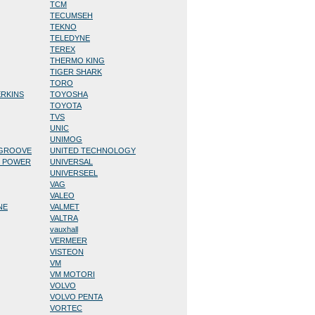
TCM
TECUMSEH
TEKNO
TELEDYNE
TEREX
THERMO KING
TIGER SHARK
TORO
ERKINS
TOYOSHA
TOYOTA
TVS
UNIC
UNIMOG
/GROOVE
UNITED TECHNOLOGY
D POWER
UNIVERSAL
UNIVERSEEL
VAG
VALEO
NE
VALMET
VALTRA
vauxhall
VERMEER
VISTEON
VM
VM MOTORI
VOLVO
VOLVO PENTA
VORTEC