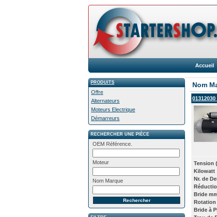
Accueil
PRODUITS
Nom M
Offre
01312030 
Alternateurs
Moteurs Electrique
Démarreurs
RECHERCHER UNE PIÈCE
OEM Référence.
Moteur
Tension 
Kilowatt
Nr. de De
Nom Marque
Réducti
Bride mm
Rotation
Bride à 