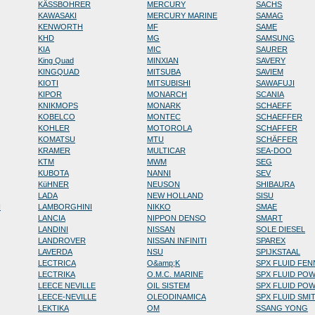
KÄSSBOHRER
MERCURY
SACHS
KAWASAKI
MERCURY MARINE
SAMAG
KENWORTH
MF
SAME
KHD
MG
SAMSUNG
KIA
MIC
SAURER
King Quad
MINXIAN
SAVERY
KINGQUAD
MITSUBA
SAVIEM
KIOTI
MITSUBISHI
SAWAFUJI
KIPOR
MONARCH
SCANIA
KNIKMOPS
MONARK
SCHAEFF
KOBELCO
MONTEC
SCHAEFFER
KOHLER
MOTOROLA
SCHAFFER
KOMATSU
MTU
SCHÄFFER
KRAMER
MULTICAR
SEA-DOO
KTM
MWM
SEG
KUBOTA
NANNI
SEV
KüHNER
NEUSON
SHIBAURA
LADA
NEW HOLLAND
SISU
N
LAMBORGHINI
NIKKO
SMAE
LANCIA
NIPPON DENSO
SMART
LANDINI
NISSAN
SOLE DIESEL
LANDROVER
NISSAN INFINITI
SPAREX
LAVERDA
NSU
SPIJKSTAAL
LECTRICA
O&amp;K
SPX FLUID FE
LECTRIKA
O.M.C. MARINE
SPX FLUID PO
LEECE NEVILLE
OIL SISTEM
SPX FLUID PO
LEECE-NEVILLE
OLEODINAMICA
SPX FLUID SMI
LEKTIKA
OM
SSANG YONG