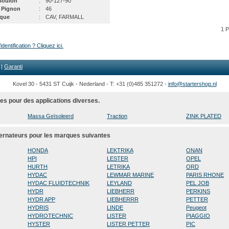
Boulon
:
90-127-90
 Pignon
:
46
que
:
CAV, FARMALL
1 
dentification ? Cliquez ici.
|
Garanti
Kovel 30 - 5431 ST Cuijk - Nederland - T: +31 (0)485 351272 -
info@startershop.nl
es pour des applications diverses.
Massa Geïsoleerd
Traction
ZINK PLATED
ternateurs pour les marques suivantes
HONDA
LEKTRIKA
ONAN
HPI
LESTER
OPEL
HURTH
LETRIKA
ORD
HYDAC
LEWMAR MARINE
PARIS RHONE
HYDAC FLUIDTECHNIK
LEYLAND
PEL JOB
HYDR
LIEBHERR
PERKINS
HYDR APP
LIEBHERRR
PETTER
HYDRIS
LINDE
Peugeot
HYDROTECHNIC
LISTER
PIAGGIO
HYSTER
LISTER PETTER
PIC