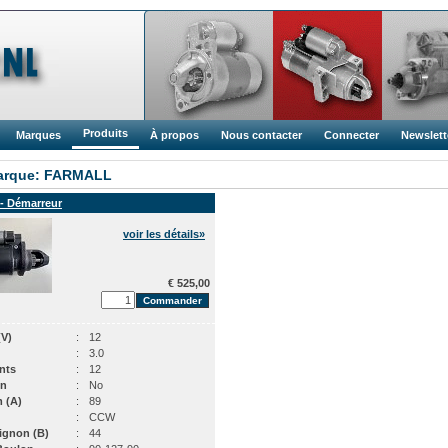
Produits
Marques
À propos
Nous contacter
Connecter
Newslett
arque: FARMALL
- Démarreur
voir les détails»
€ 525,00
(V)
:
12
:
3.0
nts
:
12
on
:
No
 (A)
:
89
:
CCW
Pignon (B)
:
44