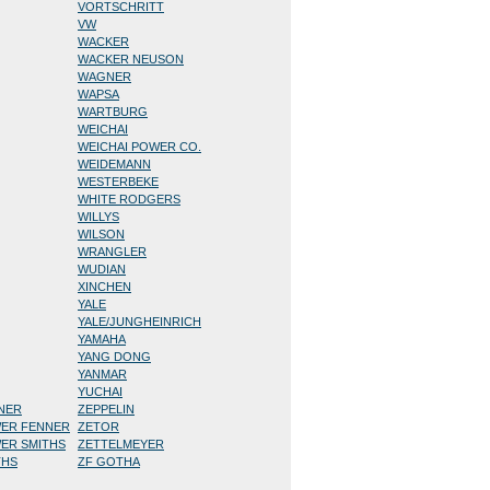
VORTSCHRITT
VW
WACKER
WACKER NEUSON
WAGNER
WAPSA
WARTBURG
WEICHAI
WEICHAI POWER CO.
WEIDEMANN
WESTERBEKE
WHITE RODGERS
WILLYS
WILSON
WRANGLER
WUDIAN
XINCHEN
YALE
YALE/JUNGHEINRICH
YAMAHA
YANG DONG
YANMAR
YUCHAI
NNER
ZEPPELIN
WER FENNER
ZETOR
WER SMITHS
ZETTELMEYER
THS
ZF GOTHA