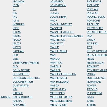
HYUNDAI
LOMBARDI
PICHITACHI
ICEM
LOMBARDINI
PICLINDE
ID
LUCA
POCLAIN
IFA
LUCAS
POLARIS
IHC
LUCAS REMY
POONG SUNG
ILTIS
MACK
PORSCHE
INTRUPA
MAGIRUS-DEUTZ
PRELUBE
ISEKI
MAGNETI
PRESTOLITE
ISKRA
MAGNETI MARELLI
PRESTOLITE P
ISKRS
MAGNETI MARELLI.MAHLE
PSA
ISUSU
MAGNETON
QUICK
ISUZU
MAGNETTI
RCP INC.
IVECO
MAHLE
RCP
JAGUAR
MAHLE.ISKRA
INC./CUMMINS
JCB
MAN
RELATED FLUI
JEEP
MANDO
REMY
JENBACHER WERKE
MANITOU
REMYBOSCH
JLG
MARELLI
RENAULT
JOHN DEERE
MARREL
RENAULT MARI
JOHNDEERE
MASSEY FERGUSON
ROBIN
JOHNSON ELECTRIC
MASTERVOLT
ROLLS ROYCE
JUNGHEINRICH
MAX HOLLAND
ROMANIAN
JUST PARTS
MAZDA
ROVER
K44
MENZI MUCK
RTE-11B
KAEBLE
MERCEDES
RUGGERINI
RENDSEN
KAESSBOHRER
MERCEDES BENZ
SAAB
KALMAR
MERCEDES-BENZ
SABB
KÄRCHER
MERCRUISER
SABRE