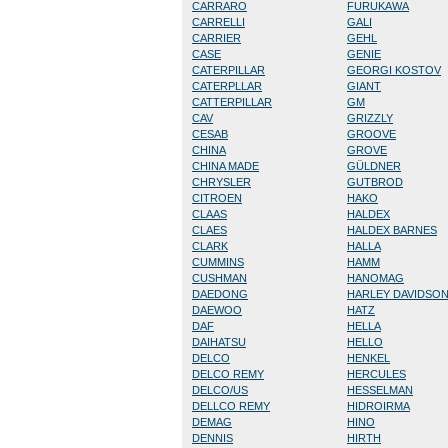
CARRARO
FURUKAWA
CARRELLI
GALI
CARRIER
GEHL
CASE
GENIE
CATERPILLAR
GEORGI KOSTOV
CATERPLLAR
GIANT
CATTERPILLAR
GM
CAV
GRIZZLY
CESAB
GROOVE
CHINA
GROVE
CHINA MADE
GÜLDNER
CHRYSLER
GUTBROD
CITROEN
HAKO
CLAAS
HALDEX
CLAES
HALDEX BARNES
CLARK
HALLA
CUMMINS
HAMM
CUSHMAN
HANOMAG
DAEDONG
HARLEY DAVIDSO
DAEWOO
HATZ
DAF
HELLA
DAIHATSU
HELLO
DELCO
HENKEL
DELCO REMY
HERCULES
DELCO/US
HESSELMAN
DELLCO REMY
HIDROIRMA
DEMAG
HINO
DENNIS
HIRTH