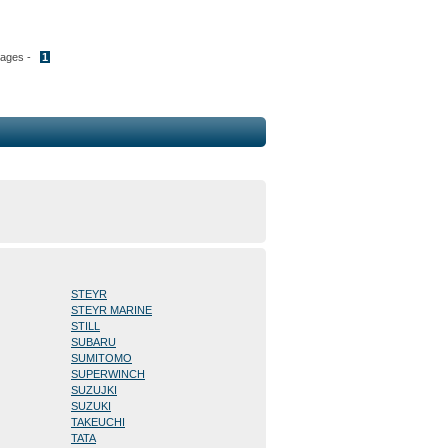
Pages -
1
STEYR
STEYR MARINE
STILL
SUBARU
SUMITOMO
SUPERWINCH
SUZUJKI
SUZUKI
TAKEUCHI
TATA