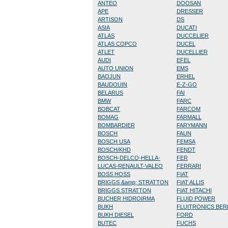
ANTEO
DOOSAN
APE
DRESSER
ARTISON
DS
ASIA
DUCATI
ATLAS
DUCCELIER
ATLAS COPCO
DUCEL
ATLET
DUCELLIER
AUDI
EFEL
AUTO UNION
EMS
BAOJUN
ERHEL
BAUDOUIN
E-Z-GO
BELARUS
FAI
BMW
FARC
BOBCAT
FARCOM
BOMAG
FARMALL
BOMBARDIER
FARYMANN
BOSCH
FAUN
BOSCH USA
FEMSA
BOSCH/KHD
FENDT
BOSCH-DELCO-HELLA-
FER
LUCAS-RENAULT-VALEO
FERRARI
BOSS HOSS
FIAT
BRIGGS &amp; STRATTON
FIAT ALLIS
BRIGGS STRATTON
FIAT HITACHI
BUCHER HIDROIRMA
FLUID POWER
BUKH
FLUITRONICS BE
BUKH DIESEL
FORD
BUTEC
FUCHS