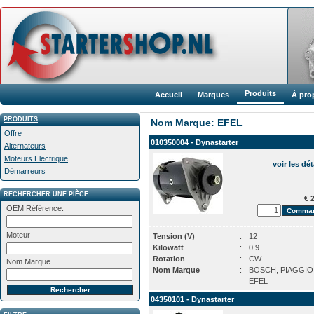
Produits
Accueil
Marques
À pro
PRODUITS
Nom Marque: EFEL
Offre
010350004 - Dynastarter
Alternateurs
Moteurs Electrique
voir les dét
Démarreurs
RECHERCHER UNE PIÈCE
€ 2
OEM Référence.
Moteur
Tension (V)
:
12
Kilowatt
:
0.9
Rotation
:
CW
Nom Marque
Nom Marque
:
BOSCH, PIAGGIO
EFEL
04350101 - Dynastarter