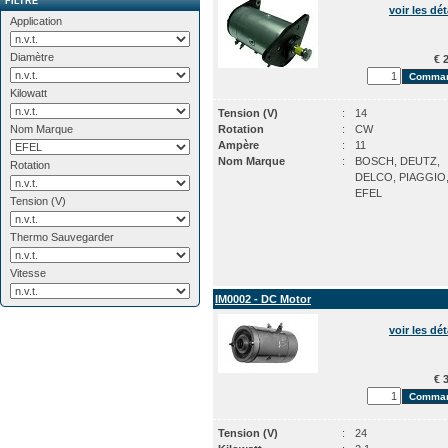
FILTRE
voir les dét
Application
Diamètre
€ 2
Kilowatt
Tension (V)
:
14
Nom Marque
Rotation
:
CW
Ampère
:
11
Nom Marque
:
BOSCH, DEUTZ,
Rotation
DELCO, PIAGGIO
EFEL
Tension (V)
Thermo Sauvegarder
Vitesse
IM0002 - DC Motor
voir les dét
€ 3
Tension (V)
:
24