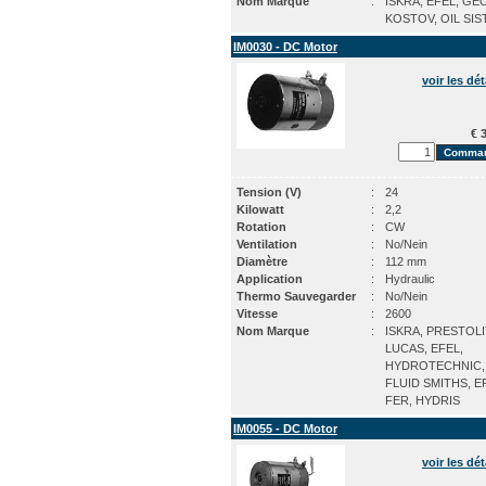
Nom Marque
:
ISKRA, EFEL, GE
KOSTOV, OIL SI
IM0030 - DC Motor
voir les dét
€ 3
Tension (V)
:
24
Kilowatt
:
2,2
Rotation
:
CW
Ventilation
:
No/Nein
Diamètre
:
112 mm
Application
:
Hydraulic
Thermo Sauvegarder
:
No/Nein
Vitesse
:
2600
Nom Marque
:
ISKRA, PRESTOLI
LUCAS, EFEL,
HYDROTECHNIC,
FLUID SMITHS, E
FER, HYDRIS
IM0055 - DC Motor
voir les dét