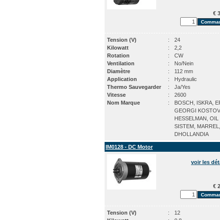
€ 3
Tension (V)
:
24
Kilowatt
:
2,2
Rotation
:
CW
Ventilation
:
No/Nein
Diamètre
:
112 mm
Application
:
Hydraulic
Thermo Sauvegarder
:
Ja/Yes
Vitesse
:
2600
Nom Marque
:
BOSCH, ISKRA, E
GEORGI KOSTOV
HESSELMAN, OIL
SISTEM, MARREL
DHOLLANDIA
IM0128 - DC Motor
voir les dét
€ 2
Tension (V)
:
12