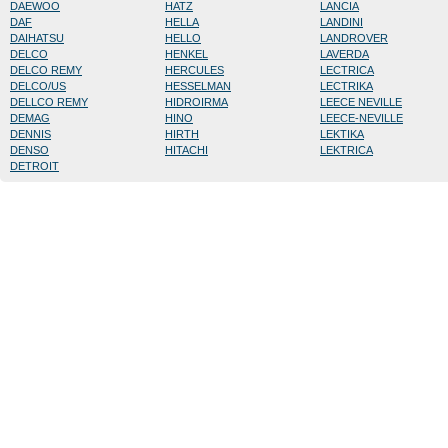
DAEWOO
HATZ
LANCIA
DAF
HELLA
LANDINI
DAIHATSU
HELLO
LANDROVER
DELCO
HENKEL
LAVERDA
DELCO REMY
HERCULES
LECTRICA
DELCO/US
HESSELMAN
LECTRIKA
DELLCO REMY
HIDROIRMA
LEECE NEVILLE
DEMAG
HINO
LEECE-NEVILLE
DENNIS
HIRTH
LEKTIKA
DENSO
HITACHI
LEKTRICA
DETROIT