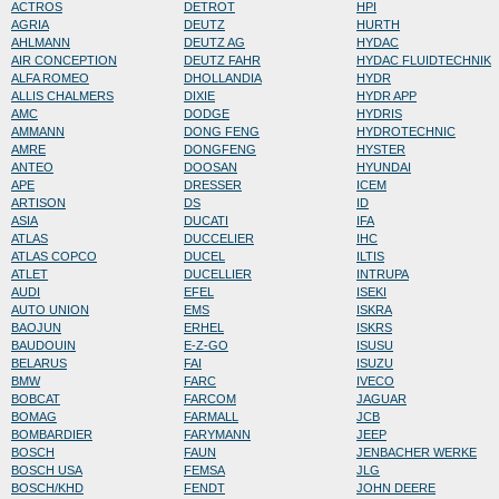
ACTROS
DETROT
HPI
AGRIA
DEUTZ
HURTH
AHLMANN
DEUTZ AG
HYDAC
AIR CONCEPTION
DEUTZ FAHR
HYDAC FLUIDTECHNIK
ALFA ROMEO
DHOLLANDIA
HYDR
ALLIS CHALMERS
DIXIE
HYDR APP
AMC
DODGE
HYDRIS
AMMANN
DONG FENG
HYDROTECHNIC
AMRE
DONGFENG
HYSTER
ANTEO
DOOSAN
HYUNDAI
APE
DRESSER
ICEM
ARTISON
DS
ID
ASIA
DUCATI
IFA
ATLAS
DUCCELIER
IHC
ATLAS COPCO
DUCEL
ILTIS
ATLET
DUCELLIER
INTRUPA
AUDI
EFEL
ISEKI
AUTO UNION
EMS
ISKRA
BAOJUN
ERHEL
ISKRS
BAUDOUIN
E-Z-GO
ISUSU
BELARUS
FAI
ISUZU
BMW
FARC
IVECO
BOBCAT
FARCOM
JAGUAR
BOMAG
FARMALL
JCB
BOMBARDIER
FARYMANN
JEEP
BOSCH
FAUN
JENBACHER WERKE
BOSCH USA
FEMSA
JLG
BOSCH/KHD
FENDT
JOHN DEERE