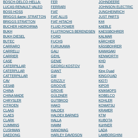
BOSCH-DELCO-HELLA-
FER
JOHNDEERE
LUCAS-RENAULT-VALEO
FERRARI
JOHNSON ELECTRIC
BOSS HOSS
FIAT
JUNGHEINRICH
BRIGGS &amp; STRATTON
FIAT ALLIS
JUST PARTS
BRIGGS STRATTON
FIAT HITACHI
K44
BUCHER HIDROIRMA
FLUID POWER
KAEBLE
BUKH
FLUITRONICS BERENDSEN
KAESSBOHRER
BUKH DIESEL
FORD
KALMAR
BUTEC
FUCHS
KÄRCHER
CARRARO
FURUKAWA
KÄSSBOHRER
CARRELLI
GALI
KAWASAKI
CARRIER
GEHL
KENWORTH
CASE
GENIE
KHD
CATERPILLAR
GEORGI KOSTOV
KIA
CATERPLLAR
GIANT
King Quad
CATTERPILLAR
GM
KINGQUAD
CAV
GRIZZLY
KIOTI
CESAB
GROOVE
KIPOR
CHINA
GROVE
KNIKMOPS
CHINA MADE
GÜLDNER
KOBELCO
CHRYSLER
GUTBROD
KOHLER
CITROEN
HAKO
KOMATSU
CLAAS
HALDEX
KRAMER
CLAES
HALDEX BARNES
KTM
CLARK
HALLA
KUBOTA
CUMMINS
HAMM
KüHNER
CUSHMAN
HANOMAG
LADA
DAEDONG
HARLEY DAVIDSON
LAMBORGHINI