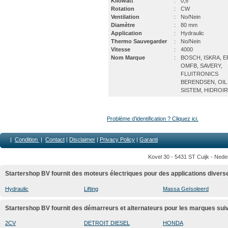
Kilowatt
:
0,8
Rotation
:
CW
Ventilation
:
No/Nein
Diamètre
:
80 mm
Application
:
Hydraulic
Thermo Sauvegarder
:
No/Nein
Vitesse
:
4000
Nom Marque
:
BOSCH, ISKRA, E
OMFB, SAVERY,
FLUITRONICS
BERENDSEN, OIL
SISTEM, HIDROI
Problème d’identification ? Cliquez ici.
|
Condition
|
Contact
|
Disclaimer
|
Privacy Policy
|
Garanti
Kovel 30 - 5431 ST Cuijk - Nede
Startershop BV fournit des moteurs électriques pour des applications divers
Hydraulic
Lifting
Massa Geïsoleerd
Startershop BV fournit des démarreurs et alternateurs pour les marques sui
2CV
DETROIT DIESEL
HONDA