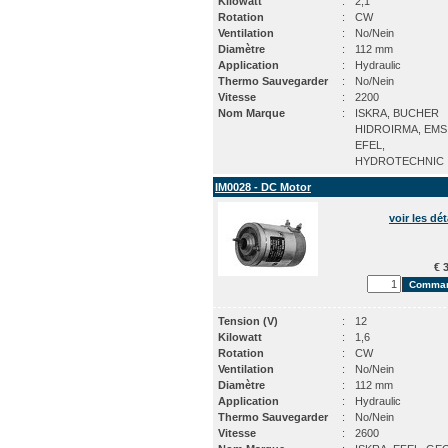
Kilowatt
:
2,1
Rotation
:
CW
Ventilation
:
No/Nein
Diamètre
:
112 mm
Application
:
Hydraulic
Thermo Sauvegarder
:
No/Nein
Vitesse
:
2200
Nom Marque
:
ISKRA, BUCHER
HIDROIRMA, EMS
EFEL,
HYDROTECHNIC
IM0028 - DC Motor
voir les dét
€ 3
Tension (V)
:
12
Kilowatt
:
1,6
Rotation
:
CW
Ventilation
:
No/Nein
Diamètre
:
112 mm
Application
:
Hydraulic
Thermo Sauvegarder
:
No/Nein
Vitesse
:
2600