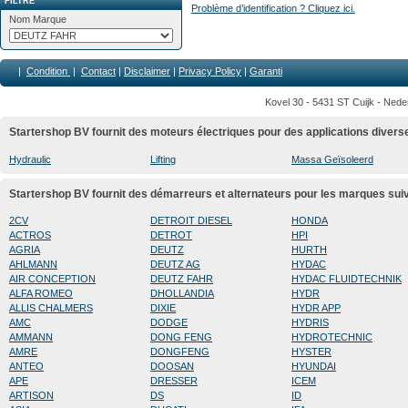
FILTRE
Problème d’identification ? Cliquez ici.
Nom Marque
|
Condition
|
Contact
|
Disclaimer
|
Privacy Policy
|
Garanti
Kovel 30 - 5431 ST Cuijk - Nede
Startershop BV fournit des moteurs électriques pour des applications divers
Hydraulic
Lifting
Massa Geïsoleerd
Startershop BV fournit des démarreurs et alternateurs pour les marques sui
2CV
DETROIT DIESEL
HONDA
ACTROS
DETROT
HPI
AGRIA
DEUTZ
HURTH
AHLMANN
DEUTZ AG
HYDAC
AIR CONCEPTION
DEUTZ FAHR
HYDAC FLUIDTECHNIK
ALFA ROMEO
DHOLLANDIA
HYDR
ALLIS CHALMERS
DIXIE
HYDR APP
AMC
DODGE
HYDRIS
AMMANN
DONG FENG
HYDROTECHNIC
AMRE
DONGFENG
HYSTER
ANTEO
DOOSAN
HYUNDAI
APE
DRESSER
ICEM
ARTISON
DS
ID