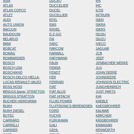
ASIA
DUCATI
IFA
ATLAS
DUCCELIER
IHC
ATLAS COPCO
DUCEL
ILTIS
ATLET
DUCELLIER
INTRUPA
AUDI
EFEL
ISEKI
AUTO UNION
EMS
ISKRA
BAOJUN
ERHEL
ISKRS
BAUDOUIN
E-Z-GO
ISUSU
BELARUS
FAI
ISUZU
BMW
FARC
IVECO
BOBCAT
FARCOM
JAGUAR
BOMAG
FARMALL
JCB
BOMBARDIER
FARYMANN
JEEP
BOSCH
FAUN
JENBACHER WERKE
BOSCH USA
FEMSA
JLG
BOSCH/KHD
FENDT
JOHN DEERE
BOSCH-DELCO-HELLA-
FER
JOHNDEERE
LUCAS-RENAULT-VALEO
FERRARI
JOHNSON ELECTRIC
BOSS HOSS
FIAT
JUNGHEINRICH
BRIGGS &amp; STRATTON
FIAT ALLIS
JUST PARTS
BRIGGS STRATTON
FIAT HITACHI
K44
BUCHER HIDROIRMA
FLUID POWER
KAEBLE
BUKH
FLUITRONICS BERENDSEN
KAESSBOHRER
BUKH DIESEL
FORD
KALMAR
BUTEC
FUCHS
KÄRCHER
CARRARO
FURUKAWA
KÄSSBOHRER
CARRELLI
GALI
KAWASAKI
CARRIER
GEHL
KENWORTH