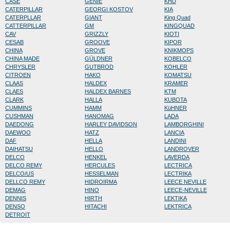
CASE
GENIE
KHD
CATERPILLAR
GEORGI KOSTOV
KIA
CATERPLLAR
GIANT
King Quad
CATTERPILLAR
GM
KINGQUAD
CAV
GRIZZLY
KIOTI
CESAB
GROOVE
KIPOR
CHINA
GROVE
KNIKMOPS
CHINA MADE
GÜLDNER
KOBELCO
CHRYSLER
GUTBROD
KOHLER
CITROEN
HAKO
KOMATSU
CLAAS
HALDEX
KRAMER
CLAES
HALDEX BARNES
KTM
CLARK
HALLA
KUBOTA
CUMMINS
HAMM
KüHNER
CUSHMAN
HANOMAG
LADA
DAEDONG
HARLEY DAVIDSON
LAMBORGHINI
DAEWOO
HATZ
LANCIA
DAF
HELLA
LANDINI
DAIHATSU
HELLO
LANDROVER
DELCO
HENKEL
LAVERDA
DELCO REMY
HERCULES
LECTRICA
DELCO/US
HESSELMAN
LECTRIKA
DELLCO REMY
HIDROIRMA
LEECE NEVILLE
DEMAG
HINO
LEECE-NEVILLE
DENNIS
HIRTH
LEKTIKA
DENSO
HITACHI
LEKTRICA
DETROIT