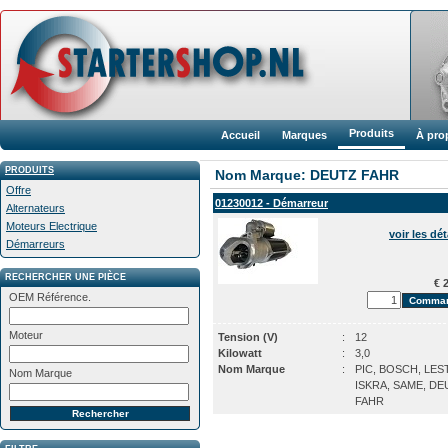
Produits
Accueil
Marques
À pro
PRODUITS
Nom Marque: DEUTZ FAHR
Offre
01230012 - Démarreur
Alternateurs
Moteurs Electrique
voir les dét
Démarreurs
RECHERCHER UNE PIÈCE
€ 2
OEM Référence.
Moteur
Tension (V)
:
12
Kilowatt
:
3,0
Nom Marque
:
PIC, BOSCH, LES
Nom Marque
ISKRA, SAME, DE
FAHR