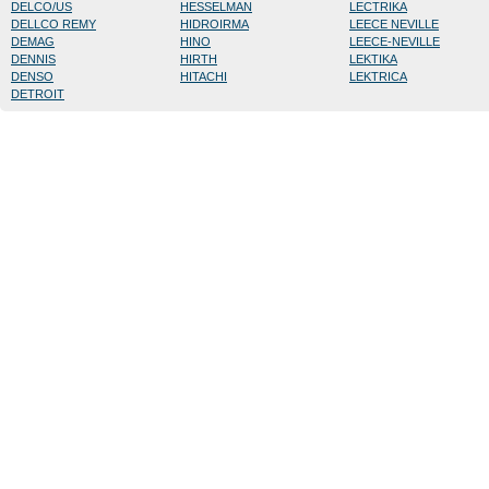
DELCO/US
HESSELMAN
LECTRIKA
DELLCO REMY
HIDROIRMA
LEECE NEVILLE
DEMAG
HINO
LEECE-NEVILLE
DENNIS
HIRTH
LEKTIKA
DENSO
HITACHI
LEKTRICA
DETROIT