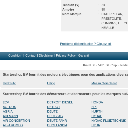
Tension (V)
:
24
Ampère
:
90
Nom Marque
:
CATERPILLAR,
PRESTOLITE,
CUMMINS, LEECE
NEVILLE
Problème d’identification ? Cliquez ici.
|
Condition
|
Contact
|
Disclaimer
|
Privacy Policy
|
Garanti
Kovel 30 - 5431 ST Cuijk - Nede
Startershop BV fournit des moteurs électriques pour des applications divers
Hydraulic
Lifting
Massa Geïsoleerd
Startershop BV fournit des démarreurs et alternateurs pour les marques sui
2CV
DETROIT DIESEL
HONDA
ACTROS
DETROT
HPI
AGRIA
DEUTZ
HURTH
AHLMANN
DEUTZ AG
HYDAC
AIR CONCEPTION
DEUTZ FAHR
HYDAC FLUIDTECHNIK
ALFA ROMEO
DHOLLANDIA
HYDR