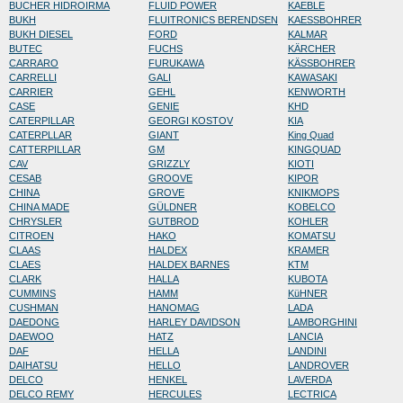
BUCHER HIDROIRMA
FLUID POWER
KAEBLE
BUKH
FLUITRONICS BERENDSEN
KAESSBOHRER
BUKH DIESEL
FORD
KALMAR
BUTEC
FUCHS
KÄRCHER
CARRARO
FURUKAWA
KÄSSBOHRER
CARRELLI
GALI
KAWASAKI
CARRIER
GEHL
KENWORTH
CASE
GENIE
KHD
CATERPILLAR
GEORGI KOSTOV
KIA
CATERPLLAR
GIANT
King Quad
CATTERPILLAR
GM
KINGQUAD
CAV
GRIZZLY
KIOTI
CESAB
GROOVE
KIPOR
CHINA
GROVE
KNIKMOPS
CHINA MADE
GÜLDNER
KOBELCO
CHRYSLER
GUTBROD
KOHLER
CITROEN
HAKO
KOMATSU
CLAAS
HALDEX
KRAMER
CLAES
HALDEX BARNES
KTM
CLARK
HALLA
KUBOTA
CUMMINS
HAMM
KüHNER
CUSHMAN
HANOMAG
LADA
DAEDONG
HARLEY DAVIDSON
LAMBORGHINI
DAEWOO
HATZ
LANCIA
DAF
HELLA
LANDINI
DAIHATSU
HELLO
LANDROVER
DELCO
HENKEL
LAVERDA
DELCO REMY
HERCULES
LECTRICA