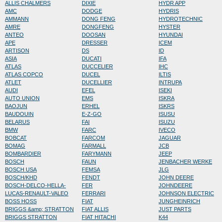
ALLIS CHALMERS
DIXIE
HYDR APP
AMC
DODGE
HYDRIS
AMMANN
DONG FENG
HYDROTECHNIC
AMRE
DONGFENG
HYSTER
ANTEO
DOOSAN
HYUNDAI
APE
DRESSER
ICEM
ARTISON
DS
ID
ASIA
DUCATI
IFA
ATLAS
DUCCELIER
IHC
ATLAS COPCO
DUCEL
ILTIS
ATLET
DUCELLIER
INTRUPA
AUDI
EFEL
ISEKI
AUTO UNION
EMS
ISKRA
BAOJUN
ERHEL
ISKRS
BAUDOUIN
E-Z-GO
ISUSU
BELARUS
FAI
ISUZU
BMW
FARC
IVECO
BOBCAT
FARCOM
JAGUAR
BOMAG
FARMALL
JCB
BOMBARDIER
FARYMANN
JEEP
BOSCH
FAUN
JENBACHER WERKE
BOSCH USA
FEMSA
JLG
BOSCH/KHD
FENDT
JOHN DEERE
BOSCH-DELCO-HELLA-
FER
JOHNDEERE
LUCAS-RENAULT-VALEO
FERRARI
JOHNSON ELECTRIC
BOSS HOSS
FIAT
JUNGHEINRICH
BRIGGS &amp; STRATTON
FIAT ALLIS
JUST PARTS
BRIGGS STRATTON
FIAT HITACHI
K44