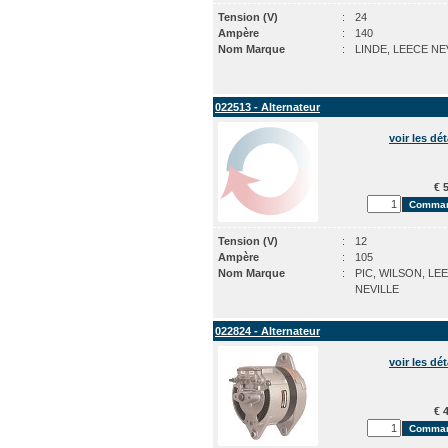
Tension (V)
:
24
Ampère
:
140
Nom Marque
:
LINDE, LEECE NE
022513 - Alternateur
voir les dét
€ 5
Tension (V)
:
12
Ampère
:
105
Nom Marque
:
PIC, WILSON, LE
NEVILLE
022824 - Alternateur
voir les dét
€ 4