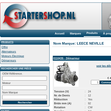
Produits
Accueil
Marques
À pro
PRODUITS
Nom Marque: LEECE NEVILLE
Offre
Alternateurs
Moteurs Electrique
0110435 - Démarreur
Démarreurs
voir les dét
RECHERCHER UNE PIÈCE
OEM Référence.
€ 4
Moteur
Tension (V)
:
24
Nom Marque
Nr. de Dents
:
12
Réduction
:
Yes
Bride mm (A)
:
92
Rotation
:
CW