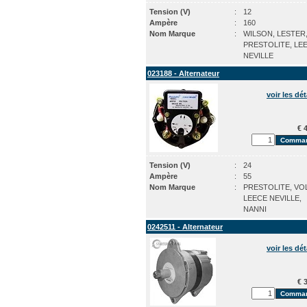
Tension (V)
:
12
Ampère
:
160
Nom Marque
:
WILSON, LESTER
PRESTOLITE, LE
NEVILLE
023188 - Alternateur
voir les dét
€ 4
Tension (V)
:
24
Ampère
:
55
Nom Marque
:
PRESTOLITE, VO
LEECE NEVILLE,
NANNI
0242511 - Alternateur
voir les dét
€ 3