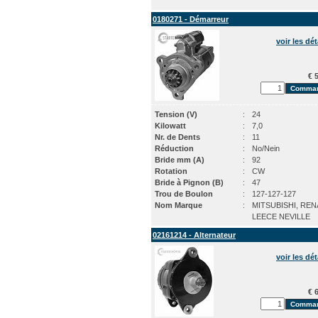
0180271 - Démarreur
voir les dét
€ 5
Tension (V)
:
24
Kilowatt
:
7,0
Nr. de Dents
:
11
Réduction
:
No/Nein
Bride mm (A)
:
92
Rotation
:
CW
Bride à Pignon (B)
:
47
Trou de Boulon
:
127-127-127
Nom Marque
:
MITSUBISHI, REN
LEECE NEVILLE
02161214 - Alternateur
voir les dét
€ 6